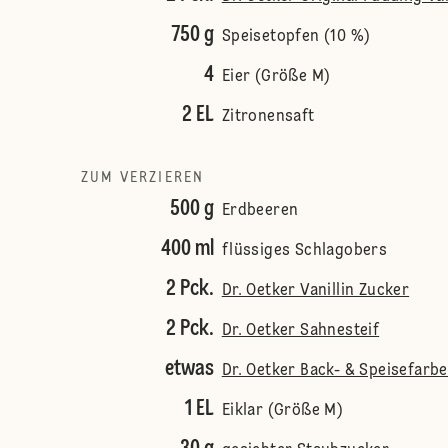
750 g
Speisetopfen (10 %)
4
Eier (Größe M)
2 EL
Zitronensaft
ZUM VERZIEREN
500 g
Erdbeeren
400 ml
flüssiges Schlagobers
2 Pck.
Dr. Oetker Vanillin Zucker
2 Pck.
Dr. Oetker Sahnesteif
etwas
Dr. Oetker Back- & Speisefarb
1 EL
Eiklar (Größe M)