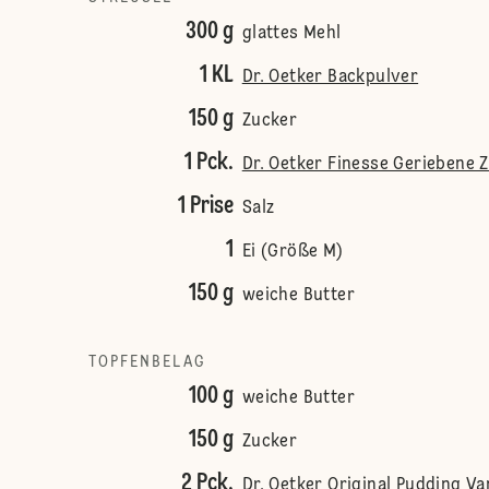
300 g
glattes Mehl
1 KL
Dr. Oetker Backpulver
150 g
Zucker
1 Pck.
Dr. Oetker Finesse Geriebene 
1 Prise
Salz
1
Ei (Größe M)
150 g
weiche Butter
TOPFENBELAG
100 g
weiche Butter
150 g
Zucker
2 Pck.
Dr. Oetker Original Pudding V