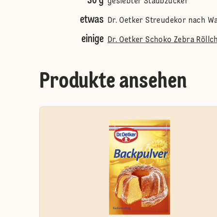
30 g
gesiebter Staubzucker
etwas
Dr. Oetker Streudekor nach W
einige
Dr. Oetker Schoko Zebra Röllc
Produkte ansehen