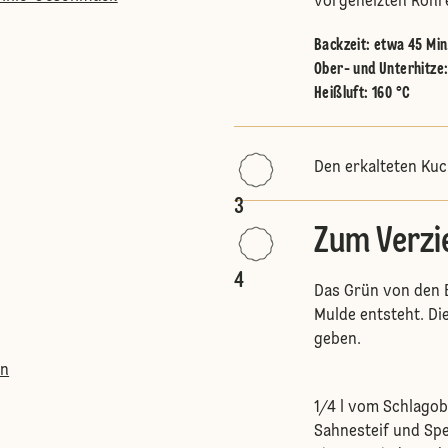
vorgeheizten Rohr
Backzeit: etwa 45 Min
Ober- und Unterhitze
Heißluft
:
160 °C
Den erkalteten Kuc
3
Zum Verzi
4
Das Grün von den E
Mulde entsteht. D
geben.
en
1/4 l vom Schlagob
Sahnesteif und Spe