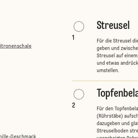
Streusel
1
Für die Streusel d
Zitronenschale
geben und zwische
Streusel auf einem
und etwas andrück
umstellen.
Topfenbel
2
Für den Topfenbel
(Rührstäbe) aufsch
dazugeben und glat
Streuselboden stre
anille-Geschmack