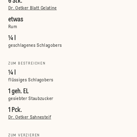
6 Stk.
Dr. Oetker Blatt Gelatine
etwas
Rum
¼ l
geschlagenes Schlagobers
ZUM BESTREICHEN
¼ l
flüssiges Schlagobers
1 geh. EL
gesiebter Staubzucker
1 Pck.
Dr. Oetker Sahnesteif
ZUM VERZIEREN