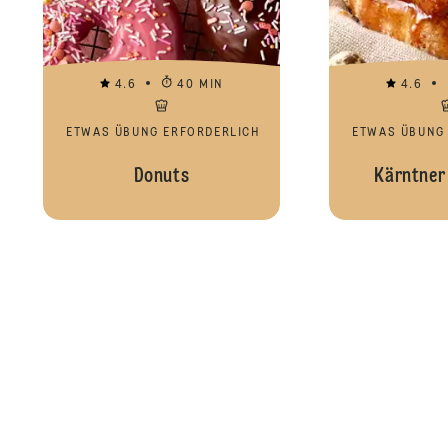
4.6
40 MIN
4.6
ETWAS ÜBUNG ERFORDERLICH
ETWAS ÜBUNG
Donuts
Kärntner 