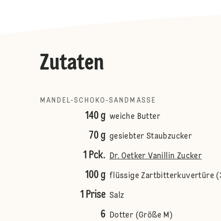
Zutaten
MANDEL-SCHOKO-SANDMASSE
140 g
weiche Butter
70 g
gesiebter Staubzucker
1 Pck.
Dr. Oetker Vanillin Zucker
100 g
flüssige Zartbitterkuvertüre 
1 Prise
Salz
6
Dotter (Größe M)