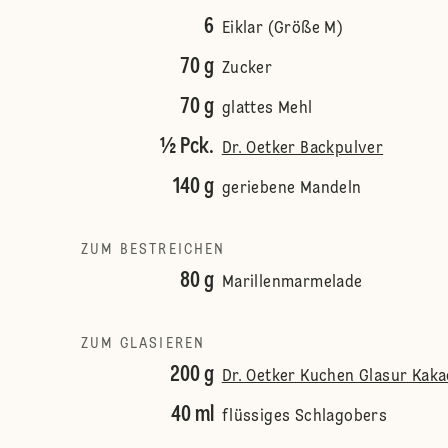
6
Eiklar (Größe M)
70 g
Zucker
70 g
glattes Mehl
½ Pck.
Dr. Oetker Backpulver
140 g
geriebene Mandeln
ZUM BESTREICHEN
80 g
Marillenmarmelade
ZUM GLASIEREN
200 g
Dr. Oetker Kuchen Glasur Kaka
40 ml
flüssiges Schlagobers