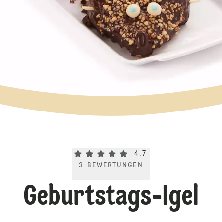
Current rating 4.7. Click to rate.
4.7
3
BEWERTUNGEN
Geburtstags-Igel