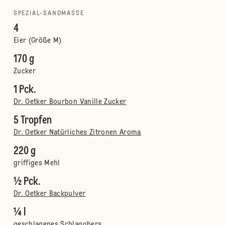
SPEZIAL-SANDMASSE
4
Eier (Größe M)
170 g
Zucker
1 Pck.
Dr. Oetker Bourbon Vanille Zucker
5 Tropfen
Dr. Oetker Natürliches Zitronen Aroma
220 g
griffiges Mehl
½ Pck.
Dr. Oetker Backpulver
¼ l
geschlagenes Schlagobers