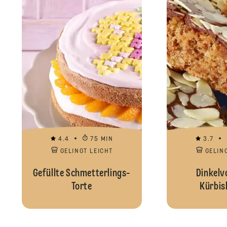
4.4
75 MIN
3.7
GELINGT LEICHT
GELIN
Gefüllte Schmetterlings-
Dinkelv
Torte
Kürbis