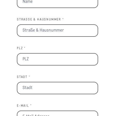
STRASSE & HAUSNUMMER *
PLZ *
STADT *
E-MAIL *