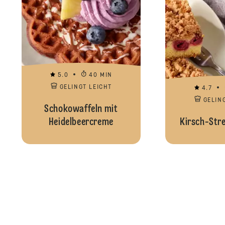
5.0
40 MIN
GELINGT LEICHT
4.7
GELIN
Schokowaffeln mit
Heidelbeercreme
Kirsch-Str