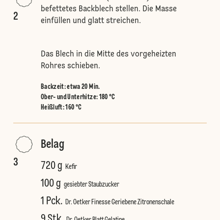
befettetes Backblech stellen. Die Masse
2
einfüllen und glatt streichen.
Das Blech in die Mitte des vorgeheizten
Rohres schieben.
Backzeit: etwa 20 Min.
Ober- und Unterhitze
:
180 °C
Heißluft
:
160 °C
Belag
3
720 g
Kefir
100 g
gesiebter Staubzucker
1 Pck.
Dr. Oetker Finesse Geriebene Zitronenschale
9 Stk.
Dr. Oetker Blatt Gelatine