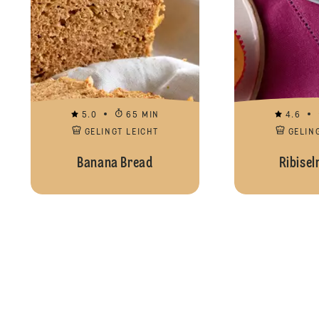
5.0
65 MIN
4.6
GELINGT LEICHT
GELIN
Banana Bread
Ribisel