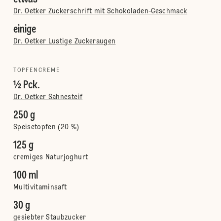
Dr. Oetker Zuckerschrift mit Schokoladen-Geschmack
einige
Dr. Oetker Lustige Zuckeraugen
TOPFENCREME
½ Pck.
Dr. Oetker Sahnesteif
250 g
Speisetopfen (20 %)
125 g
cremiges Naturjoghurt
100 ml
Multivitaminsaft
30 g
gesiebter Staubzucker