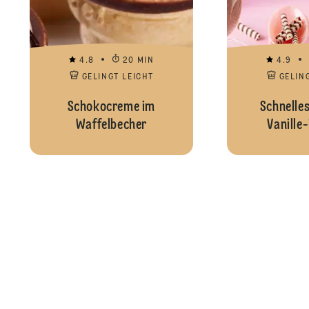
4.8
20 MIN
4.9
GELINGT LEICHT
GELIN
Schokocreme im
Schnelle
Waffelbecher
Vanille