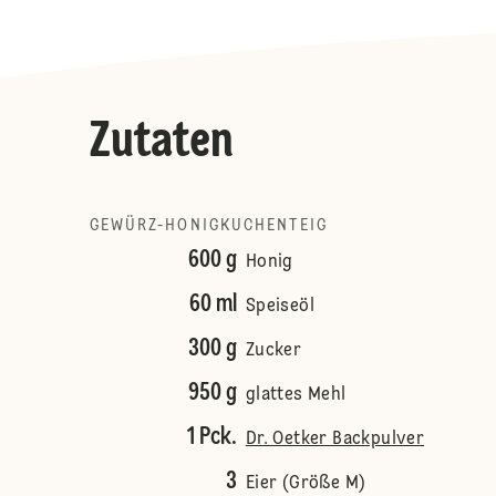
Zutaten
GEWÜRZ-HONIGKUCHENTEIG
600 g
Honig
60 ml
Speiseöl
300 g
Zucker
950 g
glattes Mehl
1 Pck.
Dr. Oetker Backpulver
3
Eier (Größe M)