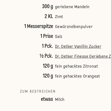
300 g
geriebene Mandeln
2 KL
Zimt
1 Messerspitze
Gewürznelkenpulver
1 Prise
Salz
1 Pck.
Dr. Oetker Vanillin Zucker
½ Pck.
Dr. Oetker Finesse Geriebene 
120 g
fein gehacktes Zitronat
120 g
fein gehacktes Orangeat
ZUM BESTREICHEN
etwas
Milch