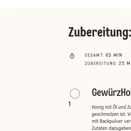
Zubereitung
65
MIN
GESAMT
:
25
M
ZUBEREITUNG
:
GewürzHo
1
Honig mit Öl und Z
geschmolzen ist. 
mit Backpulver ve
Zutaten dazugeben