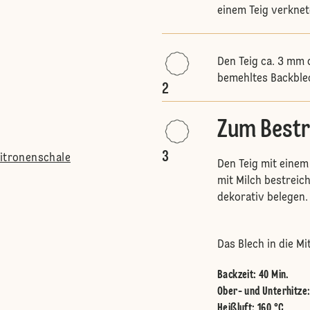
einem Teig verkneten
Den Teig ca. 3 mm d
bemehltes Backble
2
Zum Bestr
3
Zitronenschale
Den Teig mit einem
mit Milch bestreic
dekorativ belegen.
Das Blech in die M
Backzeit: 40 Min.
Ober- und Unterhitze
Heißluft
:
160 °C