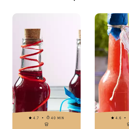
4.7
40 MIN
4.6