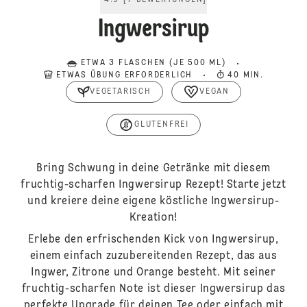
4.9
[
7
BEWERTUNGEN
]
Ingwersirup
ETWA 3 FLASCHEN (JE 500 ML)
ETWAS ÜBUNG ERFORDERLICH
40 MIN.
VEGETARISCH
VEGAN
GLUTENFREI
Bring Schwung in deine Getränke mit diesem
fruchtig-scharfen Ingwersirup Rezept! Starte jetzt
und kreiere deine eigene köstliche Ingwersirup-
Kreation!
Erlebe den erfrischenden Kick von Ingwersirup,
einem einfach zuzubereitenden Rezept, das aus
Ingwer, Zitrone und Orange besteht. Mit seiner
fruchtig-scharfen Note ist dieser Ingwersirup das
perfekte Upgrade für deinen Tee oder einfach mit