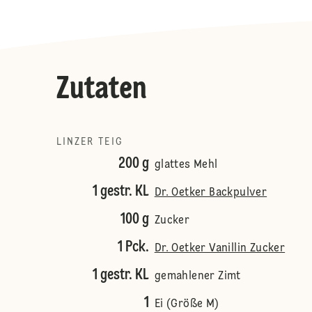
Zutaten
LINZER TEIG
200 g
glattes Mehl
1 gestr. KL
Dr. Oetker Backpulver
100 g
Zucker
1 Pck.
Dr. Oetker Vanillin Zucker
1 gestr. KL
gemahlener Zimt
1
Ei (Größe M)