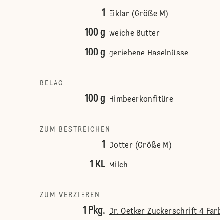
1
Eiklar (Größe M)
100 g
weiche Butter
100 g
geriebene Haselnüsse
BELAG
100 g
Himbeerkonfitüre
ZUM BESTREICHEN
1
Dotter (Größe M)
1 KL
Milch
ZUM VERZIEREN
1 Pkg.
Dr. Oetker Zuckerschrift 4 Far