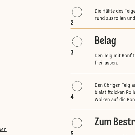
Die Hälfte des Teig
rund ausrollen und
2
Belag
3
Den Teig mit Konfi
frei lassen.
Den übrigen Teig a
bleistiftdicken Rol
4
Wolken auf die Kon
Zum Bestr
ben
5