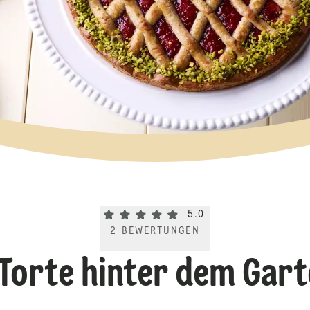
Current rating 5.0. Click to rate.
5.0
2
BEWERTUNGEN
 Torte hinter dem Gar