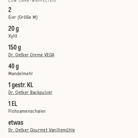
LOW CARB-WAFFELTEIG
2
Eier (Größe M)
20 g
Xylit
150 g
Dr. Oetker Creme VEGA
40 g
Mandelmehl
1 gestr. KL
Dr. Oetker Backpulver
1 EL
Flohsamenschalen
etwas
Dr. Oetker Gourmet Vanillemühle