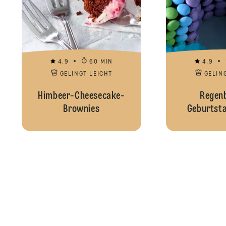
4.9
60 MIN
4.9
GELINGT LEICHT
GELIN
Himbeer-Cheesecake-
Regen
Brownies
Geburtst