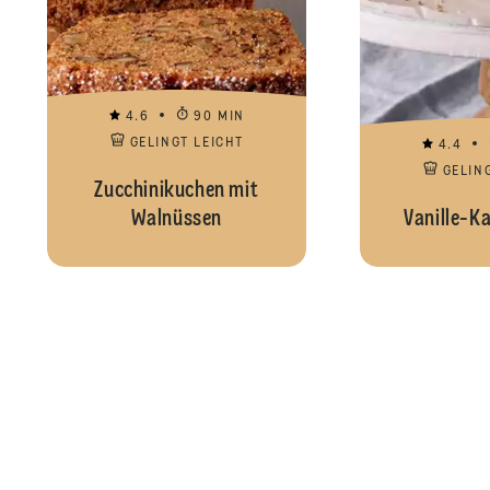
4.6
90 MIN
GELINGT LEICHT
4.4
GELIN
Zucchinikuchen mit
Walnüssen
Vanille-K