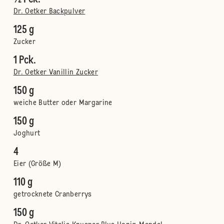
Dr. Oetker Backpulver
125 g
Zucker
1 Pck.
Dr. Oetker Vanillin Zucker
150 g
weiche Butter oder Margarine
150 g
Joghurt
4
Eier (Größe M)
110 g
getrocknete Cranberrys
150 g