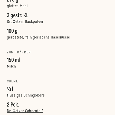
270 g
glattes Mehl
3 gestr. KL
Dr. Oetker Backpulver
100 g
geröstete, fein geriebene Haselnüsse
ZUM TRÄNKEN
150 ml
Milch
CREME
½ l
flüssiges Schlagobers
2 Pck.
Dr. Oetker Sahnesteif