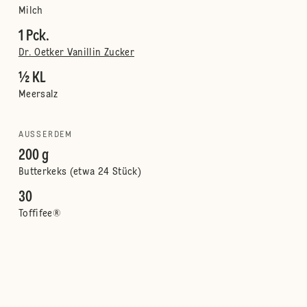
Milch
1 Pck.
Dr. Oetker Vanillin Zucker
½ KL
Meersalz
AUSSERDEM
200 g
Butterkeks (etwa 24 Stück)
30
Toffifee®