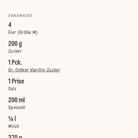
SANDMASSE
4
Eier (Größe M)
200 g
Zucker
1 Pck.
Dr. Oetker Vanillin Zucker
1 Prise
Salz
200 ml
Speiseöl
¼ l
Milch