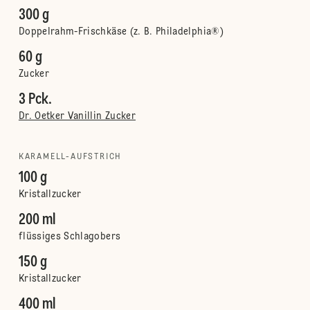
300 g
Doppelrahm-Frischkäse (z. B. Philadelphia®)
60 g
Zucker
3 Pck.
Dr. Oetker Vanillin Zucker
KARAMELL-AUFSTRICH
100 g
Kristallzucker
200 ml
flüssiges Schlagobers
150 g
Kristallzucker
400 ml