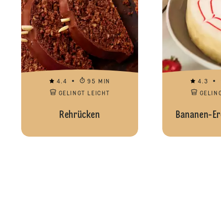
4.4
95 MIN
4.3
GELINGT LEICHT
GELIN
Rehrücken
Bananen-Er