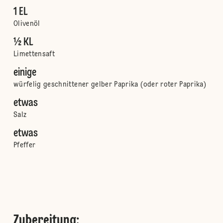
1 EL
Olivenöl
½ KL
Limettensaft
einige
würfelig geschnittener gelber Paprika (oder roter Paprika)
etwas
Salz
etwas
Pfeffer
Zubereitung
: