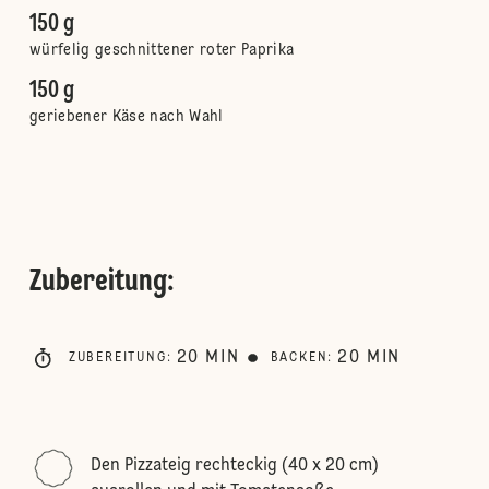
150 g
würfelig geschnittener roter Paprika
150 g
geriebener Käse nach Wahl
Zubereitung
:
20
MIN
20
MIN
ZUBEREITUNG
:
BACKEN
:
Den Pizzateig rechteckig (40 x 20 cm)