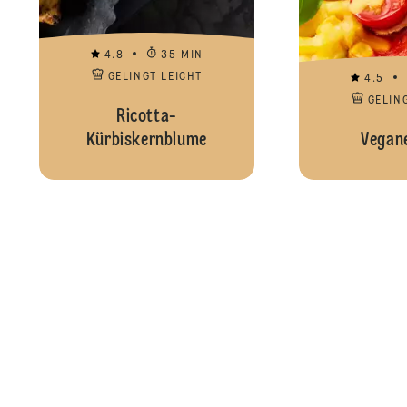
4.8
35 MIN
GELINGT LEICHT
4.5
GELIN
Ricotta-
Kürbiskernblume
Vegane