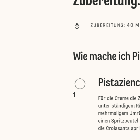
Zubereitung
40
M
ZUBEREITUNG
:
Wie mache ich P
Pistazien
1
Für die Creme die 
unter ständigem Rü
mehrmaligem Umrüh
einen Spritzbeutel
die Croissants spri