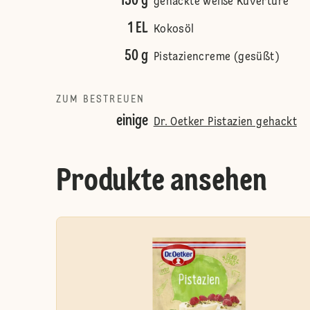
150 g
gehackte weiße Kuvertüre
1 EL
Kokosöl
50 g
Pistaziencreme (gesüßt)
ZUM BESTREUEN
einige
Dr. Oetker Pistazien gehackt
Produkte ansehen