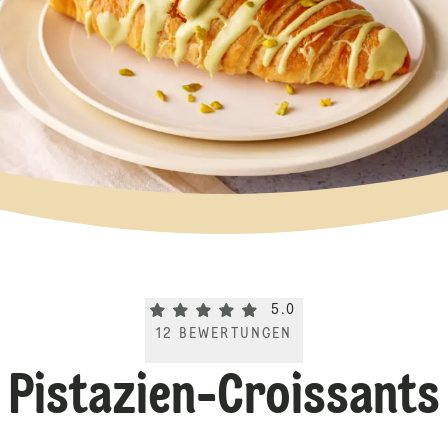
Current rating 5.0. Click to rate.
5.0
12
BEWERTUNGEN
Pistazien-Croissants