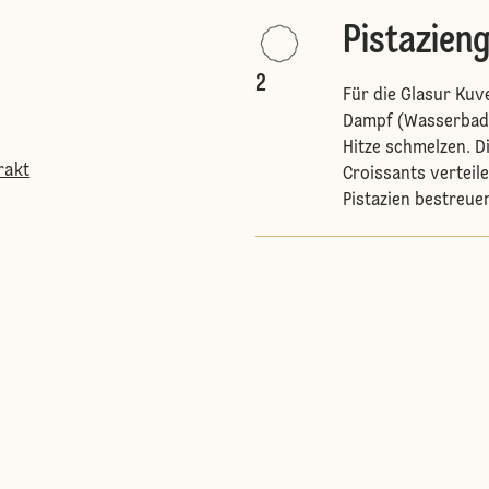
Pistazien
2
Für die Glasur Kuv
Dampf (Wasserbad)
Hitze schmelzen. Di
rakt
Croissants verteil
Pistazien bestreue