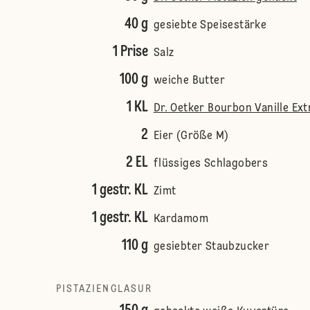
40 g
gesiebte Speisestärke
1 Prise
Salz
100 g
weiche Butter
1 KL
Dr. Oetker Bourbon Vanille Ext
2
Eier (Größe M)
2 EL
flüssiges Schlagobers
1 gestr. KL
Zimt
1 gestr. KL
Kardamom
110 g
gesiebter Staubzucker
PISTAZIENGLASUR