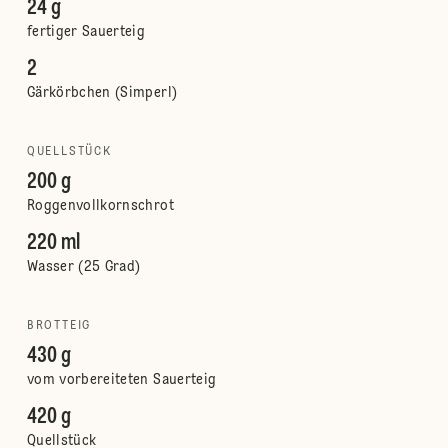
24 g
fertiger Sauerteig
2
Gärkörbchen (Simperl)
QUELLSTÜCK
200 g
Roggenvollkornschrot
220 ml
Wasser (25 Grad)
BROTTEIG
430 g
vom vorbereiteten Sauerteig
420 g
Quellstück