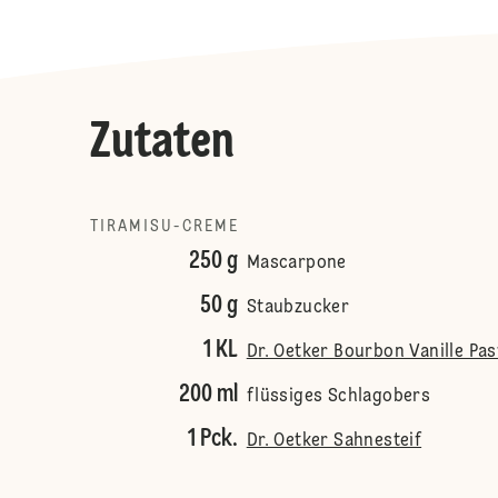
Zutaten
TIRAMISU-CREME
250 g
Mascarpone
50 g
Staubzucker
1 KL
Dr. Oetker Bourbon Vanille Pas
200 ml
flüssiges Schlagobers
1 Pck.
Dr. Oetker Sahnesteif