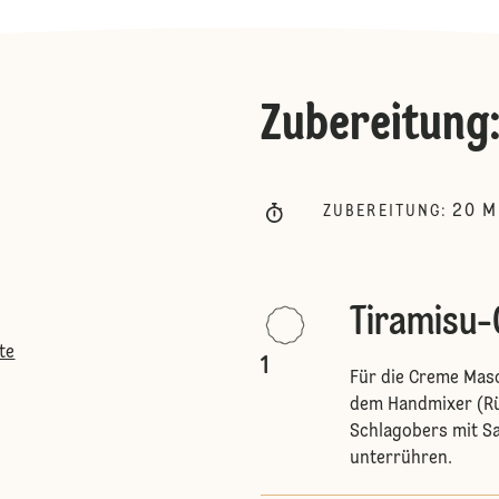
Zubereitung
20
M
ZUBEREITUNG
:
Tiramisu
te
1
Für die Creme Masc
dem Handmixer (Rü
Schlagobers mit Sa
unterrühren.