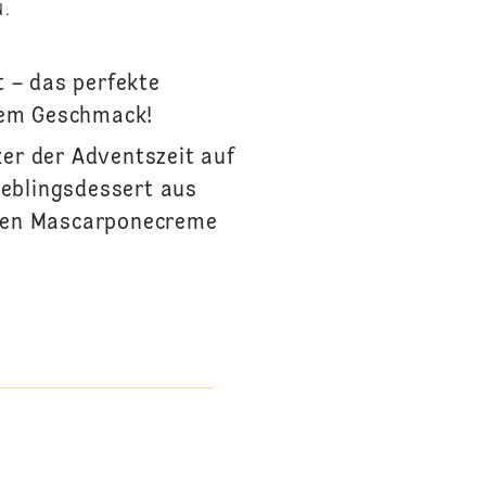
N.
t – das perfekte
hem Geschmack!
ker der Adventszeit auf
ieblingsdessert aus
nigen Mascarponecreme