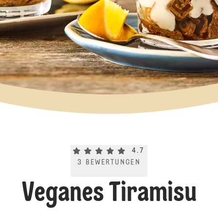
Current rating 4.7. Click to rate.
4.7
3
BEWERTUNGEN
Veganes Tiramisu