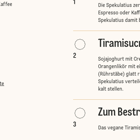
1
Kaffee
Die Spekulatius zer
Espresso oder Kaff
Spekulatius damit 
Tiramisu
2
Sojajoghurt mit Cr
Orangenlikör mit 
(Rührstäbe) glatt 
Spekulatius verteil
te
kalt stellen.
Zum Best
3
Das vegane Tirami