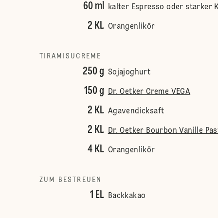
60 ml
kalter Espresso oder starker 
2 KL
Orangenlikör
TIRAMISUCREME
250 g
Sojajoghurt
150 g
Dr. Oetker Creme VEGA
2 KL
Agavendicksaft
2 KL
Dr. Oetker Bourbon Vanille Pas
4 KL
Orangenlikör
ZUM BESTREUEN
1 EL
Backkakao