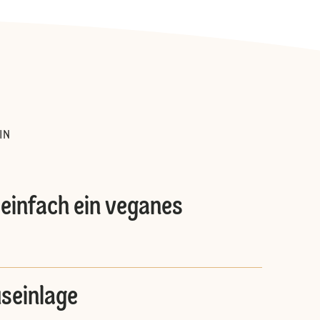
:
IN
 einfach ein veganes
useinlage