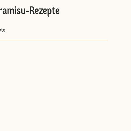
iramisu-Rezepte
pte