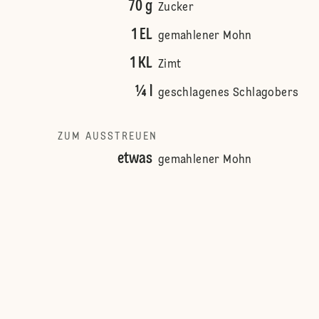
70 g
Zucker
1 EL
gemahlener Mohn
1 KL
Zimt
¼ l
geschlagenes Schlagobers
ZUM AUSSTREUEN
etwas
gemahlener Mohn