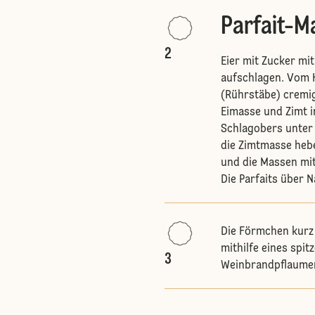
Parfait-M
2
Eier mit Zucker m
aufschlagen. Vom
(Rührstäbe) cremig
Eimasse und Zimt i
Schlagobers unter
die Zimtmasse heb
und die Massen mit
Die Parfaits über N
Die Förmchen kurz 
mithilfe eines spit
3
Weinbrandpflaumen