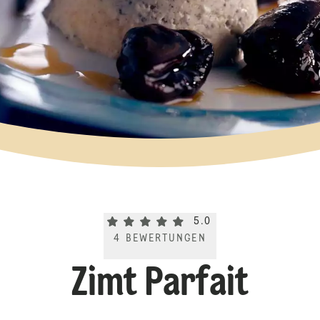
Current rating 5.0. Click to rate.
5.0
4
BEWERTUNGEN
Zimt Parfait