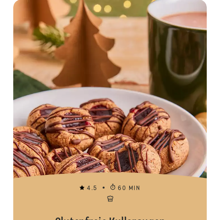
4.5
60 MIN