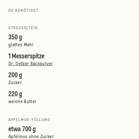
DU BENÖTIGST
STREUSELTEIG
350 g
glattes Mehl
1 Messerspitze
Dr. Oetker Backpulver
200 g
Zucker
220 g
weiche Butter
APFELMUS-FÜLLUNG
etwa 700 g
Apfelmus ohne Zucker