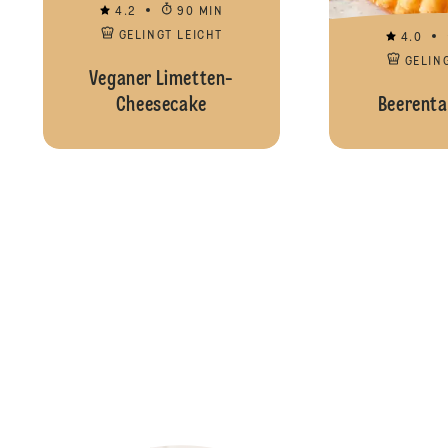
4.2
90 MIN
GELINGT LEICHT
4.0
GELIN
Veganer Limetten-
Cheesecake
Beerenta