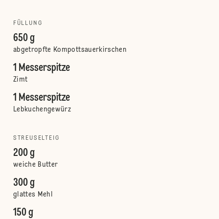
FÜLLUNG
650 g
abgetropfte Kompottsauerkirschen
1 Messerspitze
Zimt
1 Messerspitze
Lebkuchengewürz
STREUSELTEIG
200 g
weiche Butter
300 g
glattes Mehl
150 g