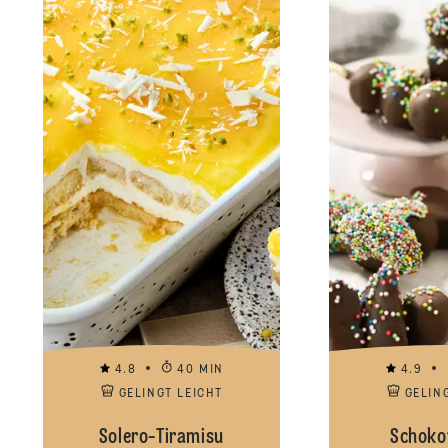
4.8
40 MIN
4.9
GELINGT LEICHT
GELIN
Solero-Tiramisu
Schoko