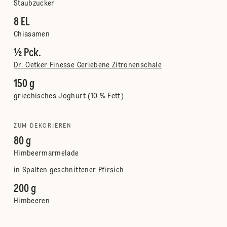
Staubzucker
8 EL
Chiasamen
½ Pck.
Dr. Oetker Finesse Geriebene Zitronenschale
150 g
griechisches Joghurt (10 % Fett)
ZUM DEKORIEREN
80 g
Himbeermarmelade
in Spalten geschnittener Pfirsich
200 g
Himbeeren