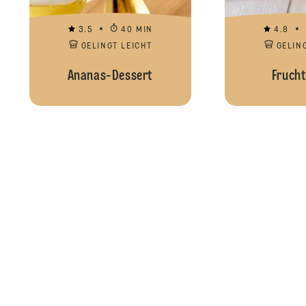
3.5
40 MIN
4.8
GELINGT LEICHT
GELIN
Ananas-Dessert
Frucht