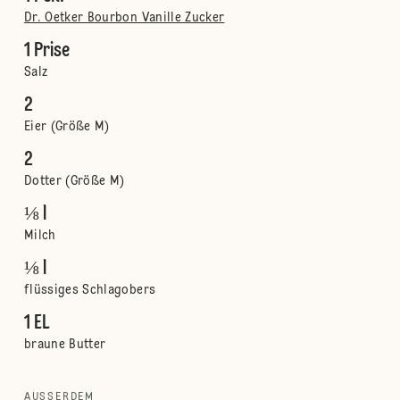
Dr. Oetker Bourbon Vanille Zucker
1 Prise
Salz
2
Eier (Größe M)
2
Dotter (Größe M)
⅛ l
Milch
⅛ l
flüssiges Schlagobers
1 EL
braune Butter
AUSSERDEM