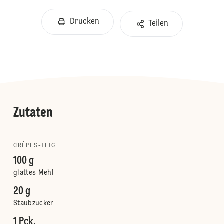
Drucken
Teilen
Zutaten
CRÊPES-TEIG
100 g
glattes Mehl
20 g
Staubzucker
1 Pck.