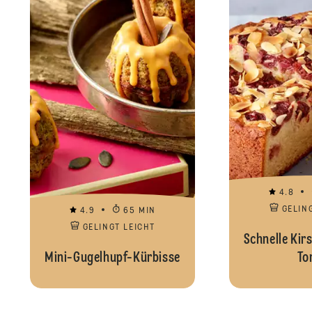
4.8
GELIN
4.9
65 MIN
GELINGT LEICHT
Schnelle Kir
Mini-Gugelhupf-Kürbisse
To