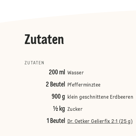
Zutaten
ZUTATEN
200 ml
Wasser
2 Beutel
Pfefferminztee
900 g
klein geschnittene Erdbeeren
½ kg
Zucker
1 Beutel
Dr. Oetker Gelierfix 2:1 (25 g)