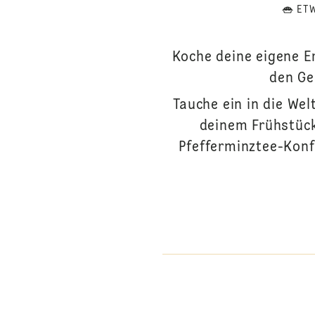
ET
Koche deine eigene E
den Ge
Tauche ein in die We
deinem Frühstücks
Pfefferminztee-Konf