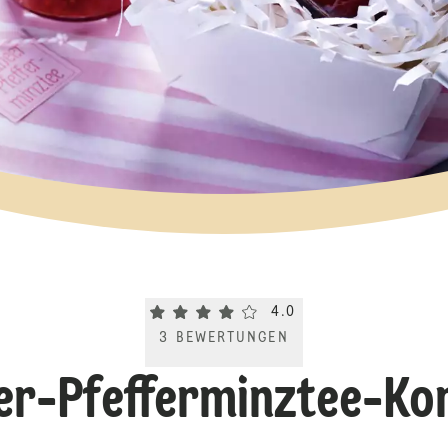
Current rating 4.0. Click to rate.
4.0
3
BEWERTUNGEN
er-Pfefferminztee-Kon