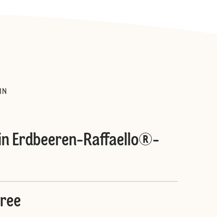
:
IN
ein Erdbeeren-Raffaello®-
ree