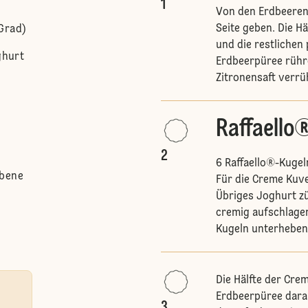
1
Von den Erdbeeren 
Seite geben. Die H
Grad)
und die restlichen
ghurt
Erdbeerpüree rühre
Zitronensaft verrü
Raffaell
2
6 Raffaello®-Kugel
rbene
Für die Creme Kuve
Übriges Joghurt zü
cremig aufschlagen
Kugeln unterhebe
Die Hälfte der Cre
Erdbeerpüree darau
3