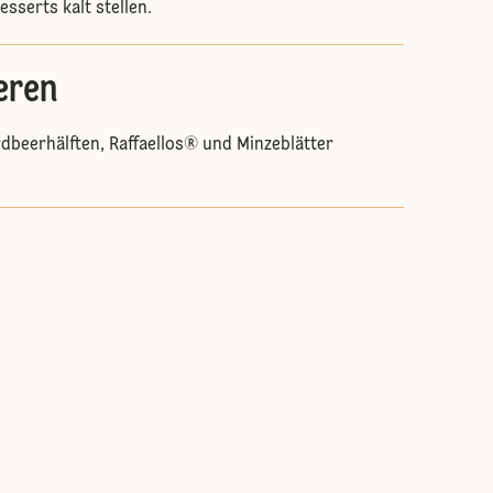
sserts kalt stellen.
eren
rdbeerhälften, Raffaellos® und Minzeblätter