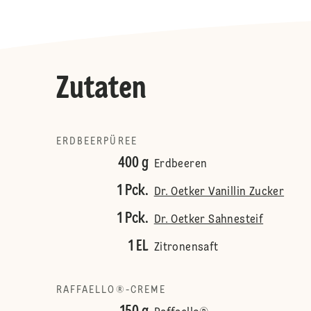
Zutaten
ERDBEERPÜREE
400 g
Erdbeeren
1 Pck.
Dr. Oetker Vanillin Zucker
1 Pck.
Dr. Oetker Sahnesteif
1 EL
Zitronensaft
RAFFAELLO®-CREME