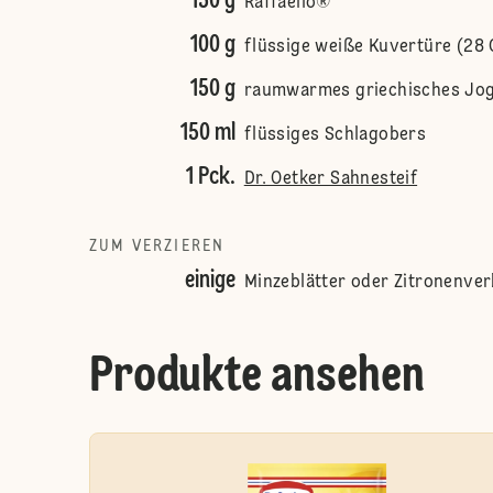
150 g
Raffaello®
100 g
flüssige weiße Kuvertüre (28 
150 g
raumwarmes griechisches Jo
150 ml
flüssiges Schlagobers
1 Pck.
Dr. Oetker Sahnesteif
ZUM VERZIEREN
einige
Minzeblätter oder Zitronenve
Produkte ansehen