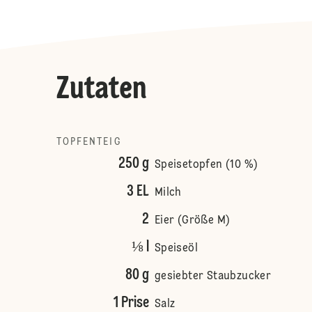
Zutaten
TOPFENTEIG
250 g
Speisetopfen (10 %)
3 EL
Milch
2
Eier (Größe M)
⅛ l
Speiseöl
80 g
gesiebter Staubzucker
1 Prise
Salz