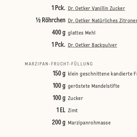
1 Pck.
Dr. Oetker Vanillin Zucker
½ Röhrchen
Dr. Oetker Natürliches Zitron
400 g
glattes Mehl
1 Pck.
Dr. Oetker Backpulver
MARZIPAN-FRUCHT-FÜLLUNG
150 g
klein geschnittene kandierte 
100 g
geröstete Mandelstifte
100 g
Zucker
1 EL
Zimt
200 g
Marzipanrohmasse