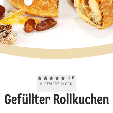
Current rating 4.5. Click to rate.
4.5
2
BEWERTUNGEN
Gefüllter Rollkuchen