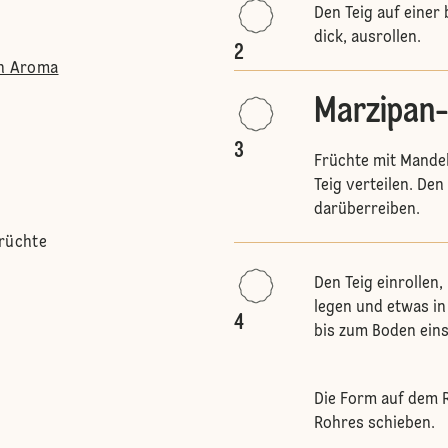
Den Teig auf einer 
dick, ausrollen.
2
en Aroma
Marzipan-
3
Früchte mit Mande
Teig verteilen. De
darüberreiben.
Früchte
Den Teig einrollen
legen und etwas in
4
bis zum Boden ein
Die Form auf dem R
Rohres schieben.