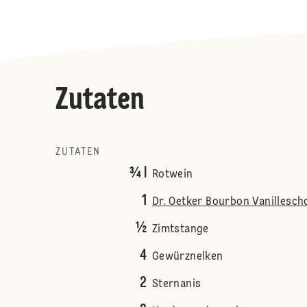
Zutaten
ZUTATEN
¾ l
Rotwein
1
Dr. Oetker Bourbon Vanillesch
½
Zimtstange
4
Gewürznelken
2
Sternanis