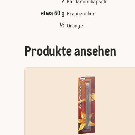
2
Kardamomkapseln
etwa 60 g
Braunzucker
½
Orange
Produkte ansehen