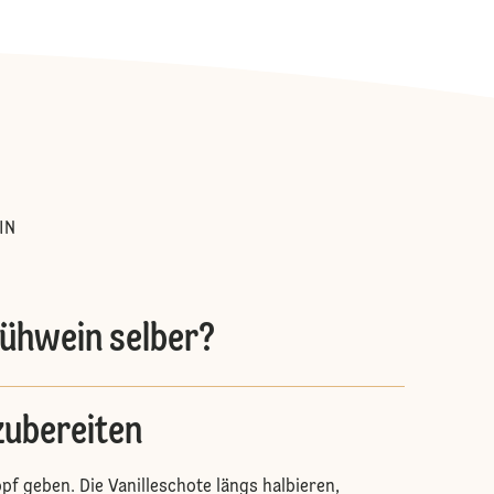
:
IN
lühwein selber?
zubereiten
pf geben. Die Vanilleschote längs halbieren,