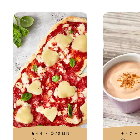
4.4
55 MIN
4.7