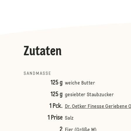
Zutaten
SANDMASSE
125 g
weiche Butter
125 g
gesiebter Staubzucker
1 Pck.
Dr. Oetker Finesse Geriebene
1 Prise
Salz
2
Eier (Größe M)