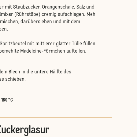
er mit Staubzucker, Orangenschale, Salz und
dmixer (Rührstäbe) cremig aufschlagen. Mehl
rmischen, darübersieben und mit dem
ben.
Spritzbeutel mit mittlerer glatter Tülle füllen
 bemehlte Madeleine-Förmchen aufteilen.
em Blech in die untere Hälfte des
es schieben.
.
:
180 °C
Zuckerglasur