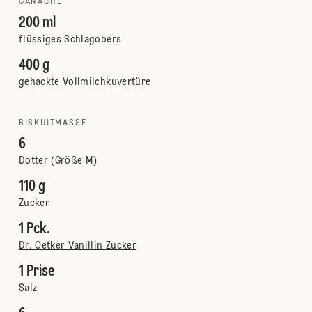
GANACHE
200 ml
flüssiges Schlagobers
400 g
gehackte Vollmilchkuvertüre
BISKUITMASSE
6
Dotter (Größe M)
110 g
Zucker
1 Pck.
Dr. Oetker Vanillin Zucker
1 Prise
Salz