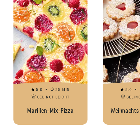
5.0
35 MIN
5.0
GELINGT LEICHT
GELIN
Marillen-Mix-Pizza
Weihnachts