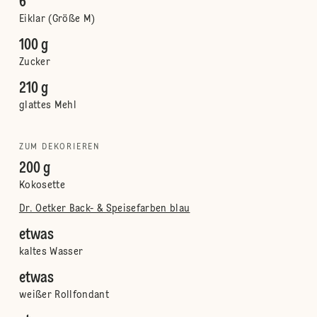
6
Eiklar (Größe M)
100 g
Zucker
210 g
glattes Mehl
ZUM DEKORIEREN
200 g
Kokosette
Dr. Oetker Back- & Speisefarben blau
etwas
kaltes Wasser
etwas
weißer Rollfondant