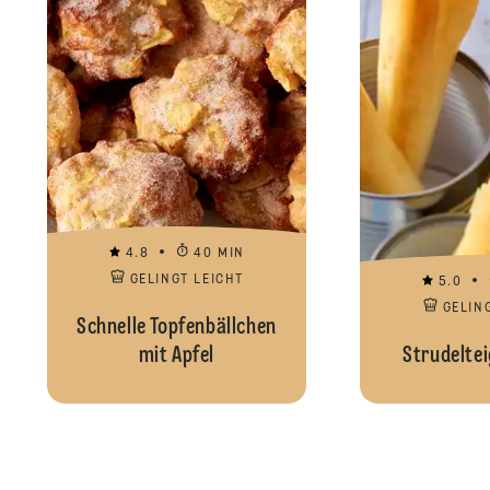
4.8
40 MIN
GELINGT LEICHT
5.0
GELIN
Schnelle Topfenbällchen
mit Apfel
Strudelte