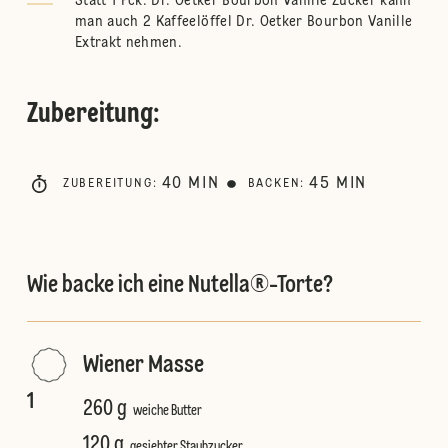
Statt 1 Pck. Dr. Oetker Bourbon Vanille Zucker kann
man auch 2 Kaffeelöffel Dr. Oetker Bourbon Vanille
Extrakt nehmen.
Zubereitung
:
40
MIN
45
MIN
ZUBEREITUNG
:
BACKEN
:
Wie backe ich eine Nutella®-Torte?
Wiener Masse
1
260 g
weiche Butter
120 g
gesiebter Staubzucker