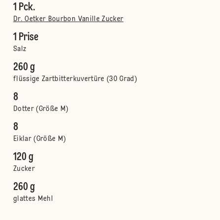
1 Pck.
Dr. Oetker Bourbon Vanille Zucker
1 Prise
Salz
260 g
flüssige Zartbitterkuvertüre (30 Grad)
8
Dotter (Größe M)
8
Eiklar (Größe M)
120 g
Zucker
260 g
glattes Mehl