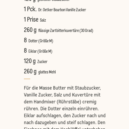
1 Pck.
Dr. Oetker Bourbon Vanille Zucker
1 Prise
Salz
260 g
flüssige Zartbitterkuvertüre (30 Grad)
8
Dotter (Größe M)
8
Eiklar (Größe M)
120 g
Zucker
260 g
glattes Mehl
Für die Masse Butter mit Staubzucker,
Vanille Zucker, Salz und Kuvertüre mit
dem Handmixer (Rührstäbe) cremig
rühren. Die Dotter einzeln einrühren.
Eiklar aufschlagen, den Zucker nach und
nach dazugeben und steif schlagen. Den