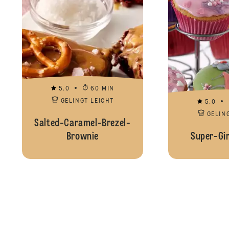
5.0
60 MIN
GELINGT LEICHT
5.0
GELIN
Salted-Caramel-Brezel-
Brownie
Super-Gir