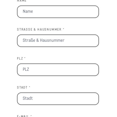
NAME *
STRASSE & HAUSNUMMER *
PLZ *
STADT *
E-MAIL *