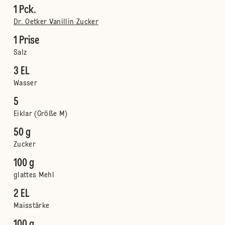
1 Pck.
Dr. Oetker Vanillin Zucker
1 Prise
Salz
3 EL
Wasser
5
Eiklar (Größe M)
50 g
Zucker
100 g
glattes Mehl
2 EL
Maisstärke
100 g