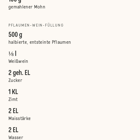
gemahlener Mohn
PFLAUMEN-WEIN-FÜLLUNG
500 g
halbierte, entsteinte Pflaumen
⅛ l
Weißwein
2 geh. EL
Zucker
1 KL
Zimt
2 EL
Maisstärke
2 EL
Wasser