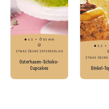
4.5
85 MIN
5.0
ETWAS ÜBUNG ERFORDERLICH
ETWAS ÜBUNG
Osterhasen-Schoko-
Cupcakes
Dinkel-To