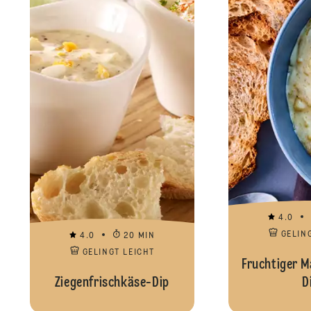
4.0
GELIN
4.0
20 MIN
GELINGT LEICHT
Fruchtiger 
Ziegenfrischkäse-Dip
D