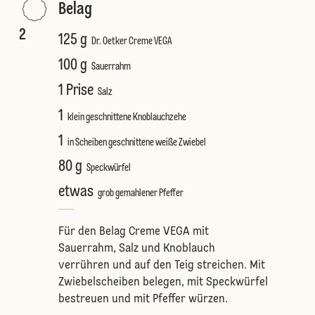
Belag
2
125 g
Dr. Oetker Creme VEGA
100 g
Sauerrahm
1 Prise
Salz
1
klein geschnittene Knoblauchzehe
1
in Scheiben geschnittene weiße Zwiebel
80 g
Speckwürfel
etwas
grob gemahlener Pfeffer
Für den Belag Creme VEGA mit
Sauerrahm, Salz und Knoblauch
verrühren und auf den Teig streichen. Mit
Zwiebelscheiben belegen, mit Speckwürfel
bestreuen und mit Pfeffer würzen.