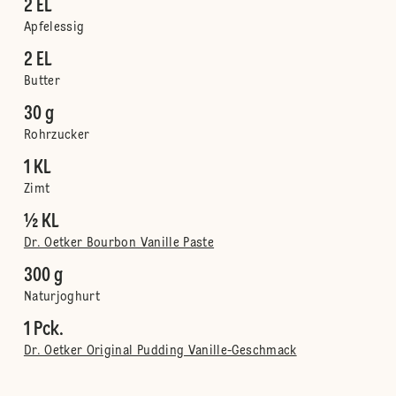
2 EL
Apfelessig
2 EL
Butter
30 g
Rohrzucker
1 KL
Zimt
½ KL
Dr. Oetker Bourbon Vanille Paste
300 g
Naturjoghurt
1 Pck.
Dr. Oetker Original Pudding Vanille-Geschmack