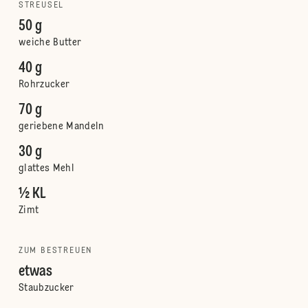
STREUSEL
50 g
weiche Butter
40 g
Rohrzucker
70 g
geriebene Mandeln
30 g
glattes Mehl
½ KL
Zimt
ZUM BESTREUEN
etwas
Staubzucker