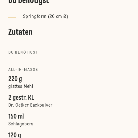
Du benötigst
Springform (26 cm Ø)
Zutaten
DU BENÖTIGST
ALL-IN-MASSE
220 g
glattes Mehl
2 gestr. KL
Dr. Oetker Backpulver
150 ml
Schlagobers
120 g