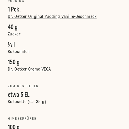
PUDDING
1 Pck.
Dr. Oetker Original Pudding Vanille-Geschmack
40 g
Zucker
½ l
Kokosmilch
150 g
Dr. Oetker Creme VEGA
ZUM BESTREUEN
etwa 5 EL
Kokosette (ca. 35 g)
HIMBEERPÜREE
100 g