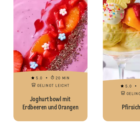
5.0
20 MIN
GELINGT LEICHT
5.0
GELIN
Joghurtbowl mit
Erdbeeren und Orangen
Pfirsic