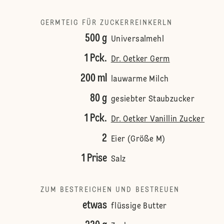
GERMTEIG FÜR ZUCKERREINKERLN
500 g
Universalmehl
1 Pck.
Dr. Oetker Germ
200 ml
lauwarme Milch
80 g
gesiebter Staubzucker
1 Pck.
Dr. Oetker Vanillin Zucker
2
Eier (Größe M)
1 Prise
Salz
ZUM BESTREICHEN UND BESTREUEN
etwas
flüssige Butter