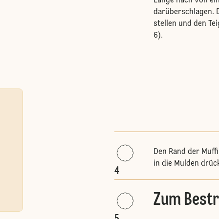
Länge nach von eine
darüberschlagen. D
stellen und den Tei
6).
Den Rand der Muffi
in die Mulden drüc
4
Zum Bestr