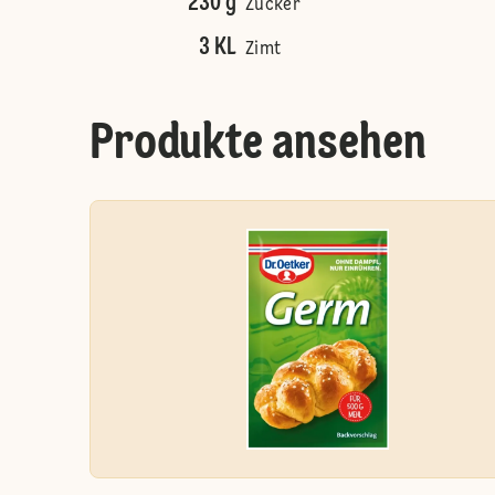
230 g
Zucker
3 KL
Zimt
Produkte ansehen