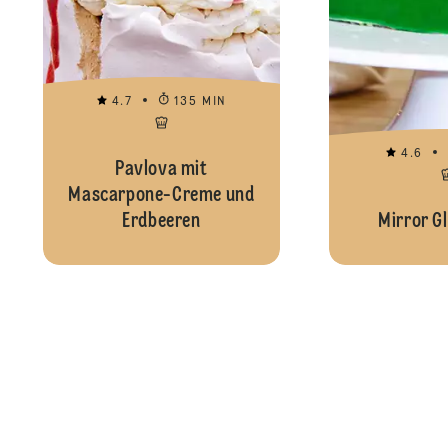
4.7
135 MIN
4.6
Pavlova mit
Mascarpone-Creme und
Erdbeeren
Mirror G