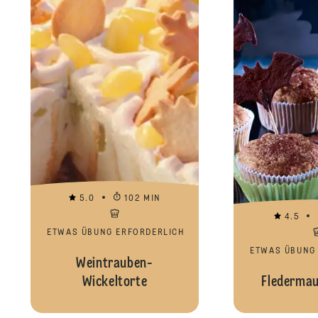
5.0
102 MIN
4.5
ETWAS ÜBUNG ERFORDERLICH
ETWAS ÜBUNG
Weintrauben-
Wickeltorte
Fledermau