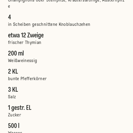
Champignons oder Steinpilze, Kräutersaitlinge, Austernpilz
e
4
in Scheiben geschnittene Knoblauchzehen
etwa 12 Zweige
frischer Thymian
200 ml
Weißweinessig
2 KL
bunte Pfefferkörner
3 KL
Salz
1 gestr. EL
Zucker
500 l