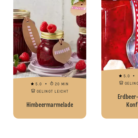
5.0
GELIN
5.0
20 MIN
GELINGT LEICHT
Erdbeer
Himbeermarmelade
Konf