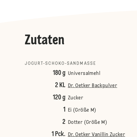
Zutaten
JOGURT-SCHOKO-SANDMASSE
180 g
Universalmehl
2 KL
Dr. Oetker Backpulver
120 g
Zucker
1
Ei (Größe M)
2
Dotter (Größe M)
1 Pck.
Dr. Oetker Vanillin Zucker