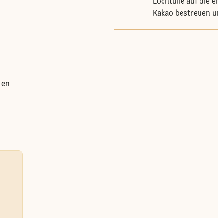
Lochtülle auf die e
Kakao bestreuen un
hen