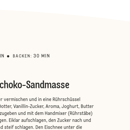
:
IN
30
MIN
BACKEN
:
Schoko-Sandmasse
er vermischen und in eine Rührschüssel
 Dotter, Vanillin-Zucker, Aroma, Joghurt, Butter
zugeben und mit dem Handmixer (Rührstäbe)
agen. Eiklar aufschlagen, den Zucker nach und
 steif schlagen. Den Eischnee unter die