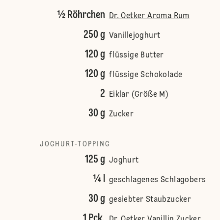
½ Röhrchen
Dr. Oetker Aroma Rum
250 g
Vanillejoghurt
120 g
flüssige Butter
120 g
flüssige Schokolade
2
Eiklar (Größe M)
30 g
Zucker
JOGHURT-TOPPING
125 g
Joghurt
¼ l
geschlagenes Schlagobers
30 g
gesiebter Staubzucker
1 Pck.
Dr. Oetker Vanillin Zucker