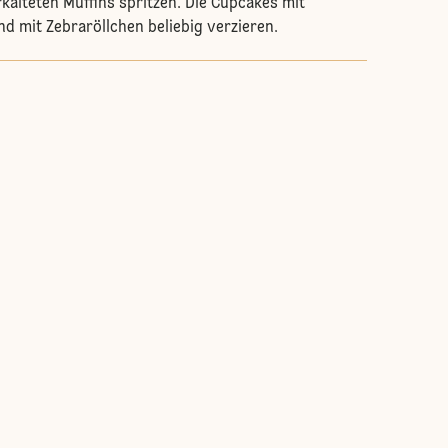
rkalteten Muffins spritzen. Die Cupcakes mit
d mit Zebraröllchen beliebig verzieren.