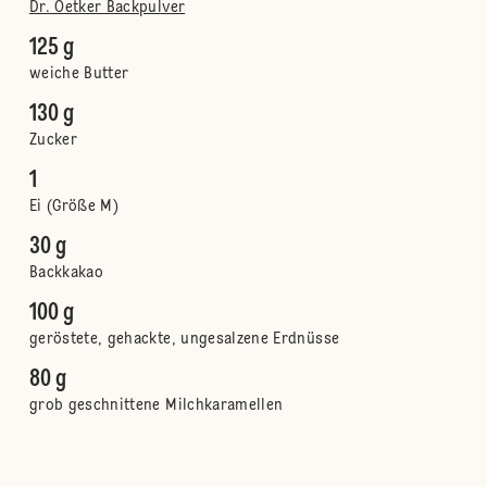
Dr. Oetker Backpulver
125 g
weiche Butter
130 g
Zucker
1
Ei (Größe M)
30 g
Backkakao
100 g
geröstete, gehackte, ungesalzene Erdnüsse
80 g
grob geschnittene Milchkaramellen