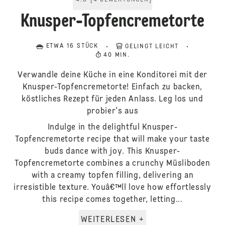
4.5
[
4
BEWERTUNGEN
]
Knusper-Topfencremetorte
ETWA 16 STÜCK
GELINGT LEICHT
40 MIN.
Verwandle deine Küche in eine Konditorei mit der
Knusper-Topfencremetorte! Einfach zu backen,
köstliches Rezept für jeden Anlass. Leg los und
probier's aus
Indulge in the delightful Knusper-
Topfencremetorte recipe that will make your taste
buds dance with joy. This Knusper-
Topfencremetorte combines a crunchy Müsliboden
with a creamy topfen filling, delivering an
irresistible texture. Youâ€™ll love how effortlessly
this recipe comes together, letting...
WEITERLESEN +