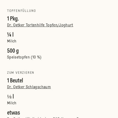
TOPFENFÜLLUNG
1 Pkg.
Dr. Oetker Tortenhilfe Topfen/Joghurt
¼ l
Milch
500 g
Speisetopfen (10 %)
ZUM VERZIEREN
1 Beutel
Dr. Oetker Schlagschaum
⅛ l
Milch
etwas