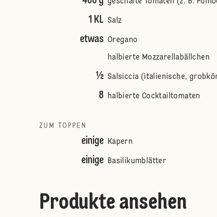
400 g
geschälte Tomaten (z. B. Pomod
1 KL
Salz
etwas
Oregano
halbierte Mozzarellabällchen
½
Salsiccia (italienische, grobk
8
halbierte Cocktailtomaten
ZUM TOPPEN
einige
Kapern
einige
Basilikumblätter
Produkte ansehen