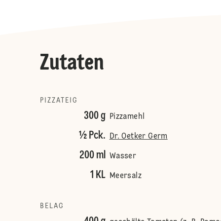
Zutaten
PIZZATEIG
300 g
Pizzamehl
½ Pck.
Dr. Oetker Germ
200 ml
Wasser
1 KL
Meersalz
BELAG