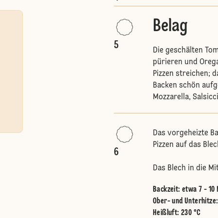
Belag
5
Die geschälten Tom
pürieren und Oreg
Pizzen streichen; 
Backen schön aufge
Mozzarella, Salsic
Das vorgeheizte Ba
Pizzen auf das Ble
6
Das Blech in die M
Backzeit: etwa 7 - 10 
Ober- und Unterhitze
Heißluft
:
230 °C