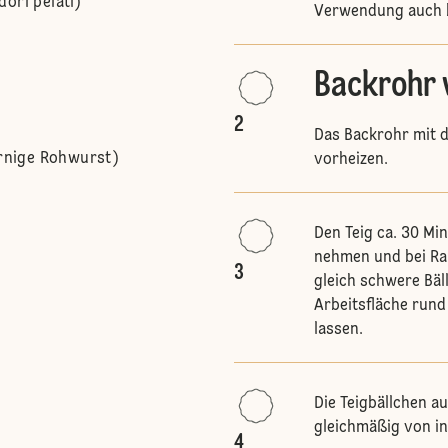
ori pelati)
Verwendung auch bi
Backrohr 
2
Das Backrohr mit 
örnige Rohwurst)
vorheizen.
Den Teig ca. 30 Mi
nehmen und bei Ra
3
gleich schwere Bäll
Arbeitsfläche rund
lassen.
Die Teigbällchen a
gleichmäßig von in
4