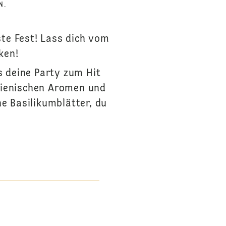
N.
ste Fest! Lass dich vom
ken!
s deine Party zum Hit
alienischen Aromen und
he Basilikumblätter, du