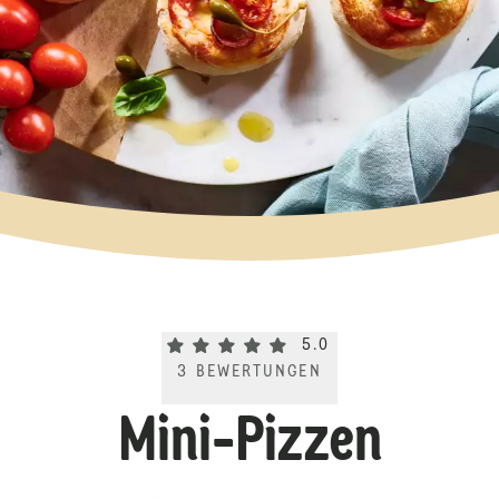
Current rating 5.0. Click to rate.
5.0
3
BEWERTUNGEN
Mini-Pizzen