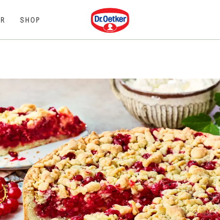
Dr. Oetker
R
SHOP
N