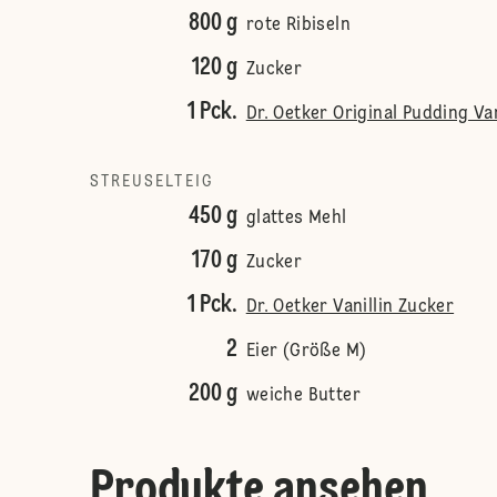
800 g
rote Ribiseln
120 g
Zucker
1 Pck.
Dr. Oetker Original Pudding V
STREUSELTEIG
450 g
glattes Mehl
170 g
Zucker
1 Pck.
Dr. Oetker Vanillin Zucker
2
Eier (Größe M)
200 g
weiche Butter
Produkte ansehen