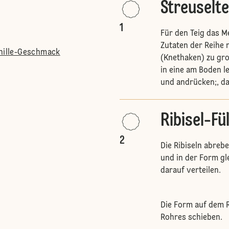
Streuselte
1
Für den Teig das M
Zutaten der Reihe
anille-Geschmack
(Knethaken) zu gro
in eine am Boden l
und andrücken;, da
Ribisel-Fü
2
Die Ribiseln abreb
und in der Form gl
darauf verteilen.
Die Form auf dem R
Rohres schieben.